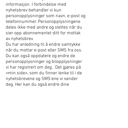
informasjon. I forbindelse med
nyhetsbrev behandler vi kun
personopplysninger som navn, e-post og
telefonnummer. Personopplysningene
deles ikke med andre og slettes når du
sier opp abonnementet ditt for mottak
av nyhetsbrev.
Du har anledning til å endre samtykke
når du mottar e-post eller SMS fra oss.
Du kan også oppdatere og endre de
personopplysninger og bilopplysninger
vi har registrert om deg. Det gjøres på
«min side», som du finner lenke til i de
nyhetsbrevene og SMS'ene vi sender
deg. Her kan du også endre dine
samtykker. Dersom du trekker tilbake
samtykke og vi ikke har annet
behandlingsgrunnlag for behandling av
dine personopplysninger, vil dine
personopplysninger bli slettet hos oss.
Informasjonssikkerhet